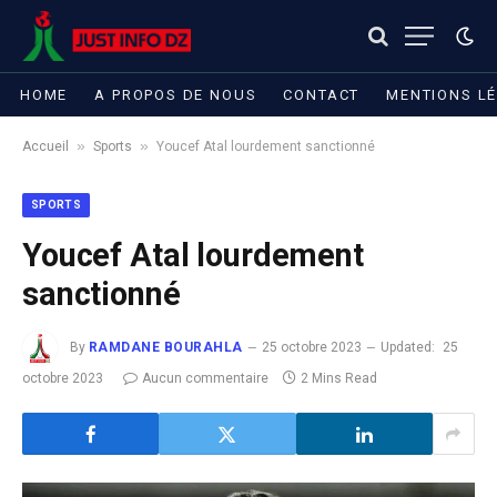
HOME
A PROPOS DE NOUS
CONTACT
MENTIONS L
»
»
Accueil
Sports
Youcef Atal lourdement sanctionné
SPORTS
Youcef Atal lourdement
sanctionné
By
RAMDANE BOURAHLA
25 octobre 2023
Updated:
25
octobre 2023
Aucun commentaire
2 Mins Read