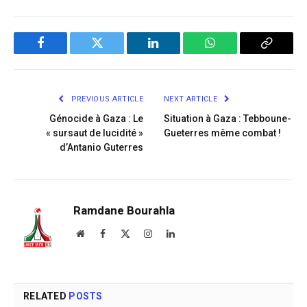
Facebook
Twitter
LinkedIn
WhatsApp
Copy
Link
PREVIOUS ARTICLE
NEXT ARTICLE
Génocide à Gaza : Le
Situation à Gaza : Tebboune-
« sursaut de lucidité »
Gueterres même combat !
d’Antanio Guterres
Ramdane Bourahla
Website
Facebook
X
Instagram
LinkedIn
(Twitter)
RELATED
POSTS