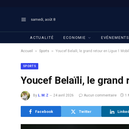
samedi, août 8
ACTUALITÉ
ECONOMIE
EVÉNEMENT
»
»
Accueil
Sports
Youcef Belaïli, le grand retour en Ligue 1 Mobil
SPORTS
Youcef Belaïli, le grand
By
L.M.Z
24 avril 2026
Aucun commentaire
1 
Facebook
Twitter
Linke