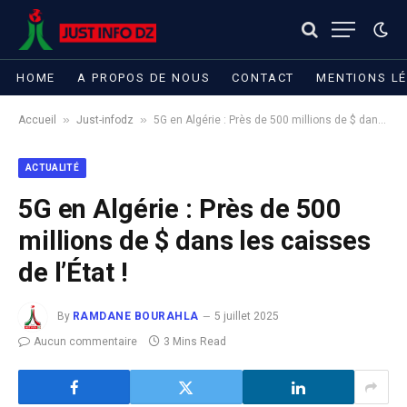
HOME
A PROPOS DE NOUS
CONTACT
MENTIONS L
»
»
Accueil
Just-infodz
5G en Algérie : Près de 500 millions de $ dans les caisses de l’État !
ACTUALITÉ
5G en Algérie : Près de 500
millions de $ dans les caisses
de l’État !
By
RAMDANE BOURAHLA
5 juillet 2025
Aucun commentaire
3 Mins Read