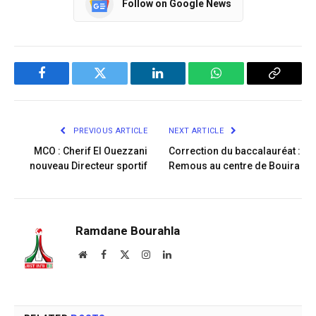
Follow on Google News
Facebook
Twitter
LinkedIn
WhatsApp
Copy
Link
PREVIOUS ARTICLE
NEXT ARTICLE
MCO : Cherif El Ouezzani
Correction du baccalauréat :
nouveau Directeur sportif
Remous au centre de Bouira
Ramdane Bourahla
Website
Facebook
X
Instagram
LinkedIn
(Twitter)