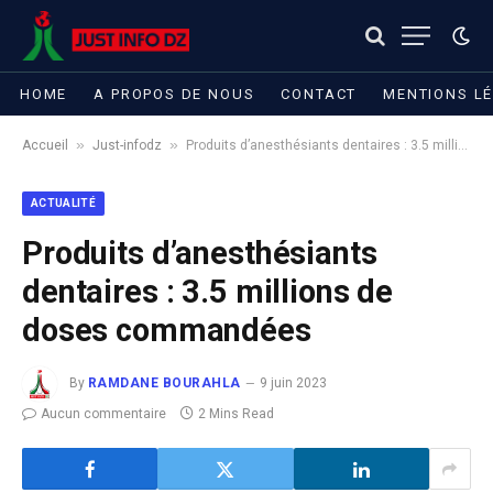
HOME
A PROPOS DE NOUS
CONTACT
MENTIONS L
»
»
Accueil
Just-infodz
Produits d’anesthésiants dentaires : 3.5 millions de doses commandées
ACTUALITÉ
Produits d’anesthésiants
dentaires : 3.5 millions de
doses commandées
By
RAMDANE BOURAHLA
9 juin 2023
Aucun commentaire
2 Mins Read