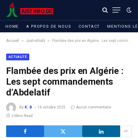
HOME
A PROPOS DE NOUS
CONTACT
MENTIONS L
»
»
Accueil
Just-infodz
Flambée des prix en Algérie : Les sept commandements d’Abdelatif
ACTUALITÉ
Flambée des prix en Algérie :
Les sept commandements
d’Abdelatif
By
K. B
16 octobre 2025
Aucun commentaire
3 Mins Read