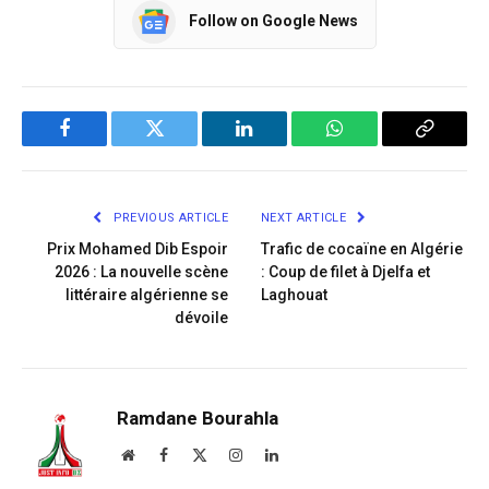
Follow on Google News
Facebook
Twitter
LinkedIn
WhatsApp
Copy
Link
PREVIOUS ARTICLE
NEXT ARTICLE
Prix Mohamed Dib Espoir
Trafic de cocaïne en Algérie
2026 : La nouvelle scène
: Coup de filet à Djelfa et
littéraire algérienne se
Laghouat
dévoile
Ramdane Bourahla
Website
Facebook
X
Instagram
LinkedIn
(Twitter)