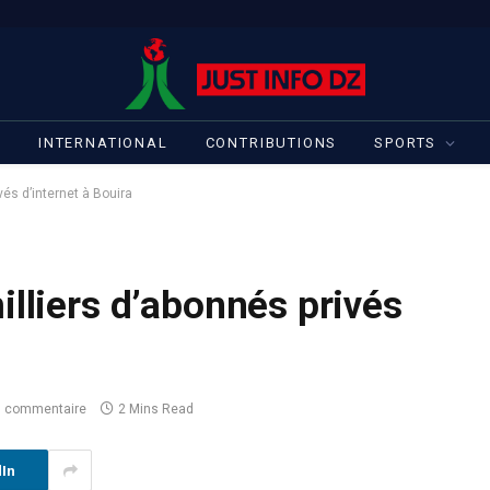
S
INTERNATIONAL
CONTRIBUTIONS
SPORTS
vés d’internet à Bouira
illiers d’abonnés privés
 commentaire
2 Mins Read
dIn