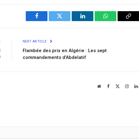
Facebook
Twitter
LinkedIn
WhatsApp
Cop
Link
E
NEXT ARTICLE
C
Flambée des prix en Algérie : Les sept
!
commandements d’Abdelatif
Website
Facebook
X
Insta
(Twitter)