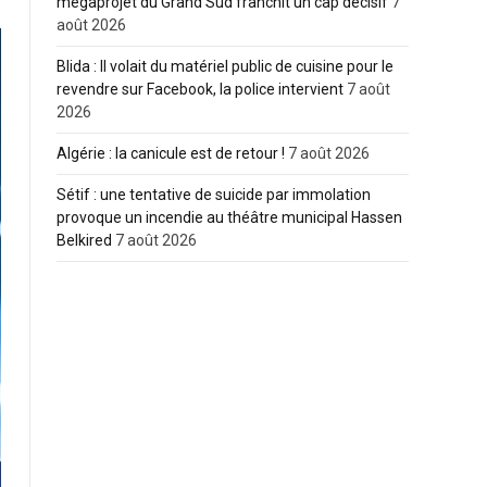
mégaprojet du Grand Sud franchit un cap décisif
7
août 2026
Blida : Il volait du matériel public de cuisine pour le
revendre sur Facebook, la police intervient
7 août
2026
Algérie : la canicule est de retour !
7 août 2026
Sétif : une tentative de suicide par immolation
provoque un incendie au théâtre municipal Hassen
Belkired
7 août 2026