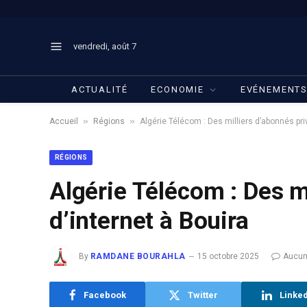
vendredi, août 7
ACTUALITÉ
ECONOMIE
EVÉNEMENT
»
»
Accueil
Régions
Algérie Télécom : Des milliers d’abonnés pri
RÉGIONS
Algérie Télécom : Des m
d’internet à Bouira
By
RAMDANE BOURAHLA
15 octobre 2025
Aucun
Facebook
Twitter
Linke