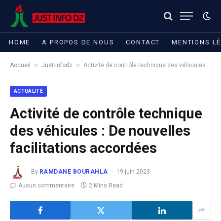
HOME
A PROPOS DE NOUS
CONTACT
MENTIONS L
»
»
Accueil
Just-infodz
Activité de contrôle technique des véhicules : De nouvelles facilitations accordées
ACTUALITÉ
Activité de contrôle technique
des véhicules : De nouvelles
facilitations accordées
By
RAMDANE BOURAHLA
19 juin 2023
Aucun commentaire
2 Mins Read