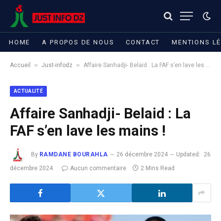
HOME
A PROPOS DE NOUS
CONTACT
MENTIONS L
»
»
Accueil
Just-infodz
Affaire Sanhadji- Belaid : La FAF s’en lave les mains !
ACTUALITÉ
Affaire Sanhadji- Belaid : La
FAF s’en lave les mains !
By
RAMDANE BOURAHLA
26 décembre 2024
Updated:
26
décembre 2024
Aucun commentaire
2 Mins Read