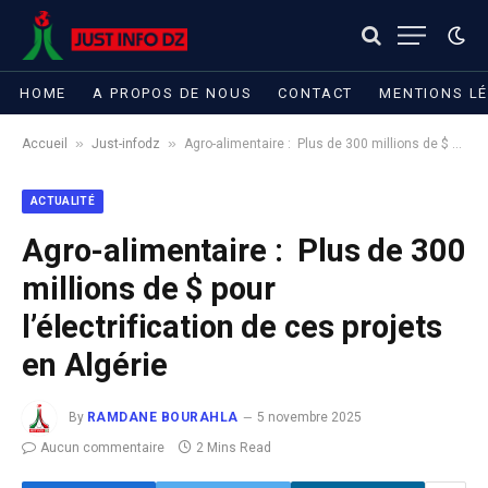
HOME
A PROPOS DE NOUS
CONTACT
MENTIONS L
»
»
Accueil
Just-infodz
Agro-alimentaire : Plus de 300 millions de $ pour l’électrification de ces projets en Algérie
ACTUALITÉ
Agro-alimentaire : Plus de 300
millions de $ pour
l’électrification de ces projets
en Algérie
By
RAMDANE BOURAHLA
5 novembre 2025
Aucun commentaire
2 Mins Read