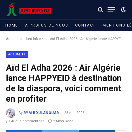
HOME
A PROPOS DE NOUS
CONTACT
MENTIONS L
»
»
Accueil
Just-infodz
Aïd El Adha 2026 : Air Algérie lance HAPPYEID à destination de la diaspora, voici comment en profiter
ACTUALITÉ
Aïd El Adha 2026 : Air Algérie
lance HAPPYEID à destination
de la diaspora, voici comment
en profiter
By
RYM BOULANOUAR
26 mai 2026
Aucun commentaire
2 Mins Read