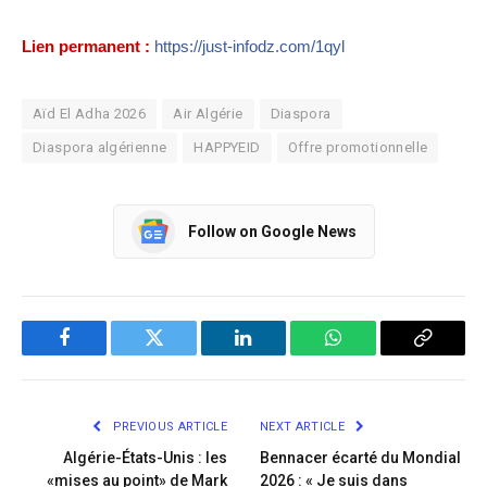
Lien permanent :
https://just-infodz.com/1qyl
Aïd El Adha 2026
Air Algérie
Diaspora
Diaspora algérienne
HAPPYEID
Offre promotionnelle
Follow on Google News
Facebook
Twitter
LinkedIn
WhatsApp
Copy
Link
PREVIOUS ARTICLE
NEXT ARTICLE
Algérie-États-Unis : les
Bennacer écarté du Mondial
«mises au point» de Mark
2026 : « Je suis dans