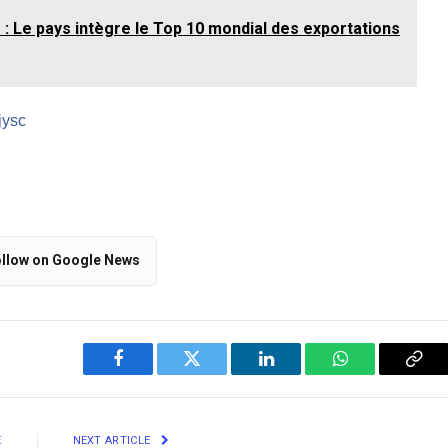
 : Le pays intègre le Top 10 mondial des exportations
jysc
llow on Google News
Facebook
Twitter
LinkedIn
WhatsApp
Cop
Link
E
NEXT ARTICLE