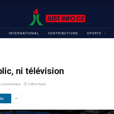
S
INTERNATIONAL
CONTRIBUTIONS
SPORTS
lic, ni télévision
n commentaire
2 Mins Read
dIn