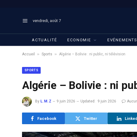
vendredi, août 7
ACTUALITÉ
ECONOMIE
EVÉNEMENT
»
»
Accueil
Sports
Algérie – Bolivie : ni public, ni télévision
SPORTS
Algérie – Bolivie : ni pub
By
L.M.Z
9 juin 2026
Updated:
9 juin 2026
Aucu
Facebook
Twitter
Linke