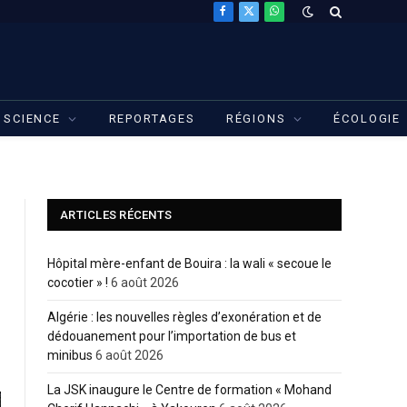
Facebook
X
WhatsApp
(Twitter)
SCIENCE
REPORTAGES
RÉGIONS
ÉCOLOGIE
ARTICLES RÉCENTS
Hôpital mère-enfant de Bouira : la wali « secoue le
cocotier » !
6 août 2026
Algérie : les nouvelles règles d’exonération et de
dédouanement pour l’importation de bus et
minibus
6 août 2026
La JSK inaugure le Centre de formation « Mohand