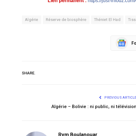
Lien permanent :
https://just-infodz.com
Algérie
Réserve de biosphère
Théniet El Had
Tiss
Fo
SHARE.
PREVIOUS ARTICL
Algérie – Bolivie : ni public, ni télévisio
Rym Boulanouar