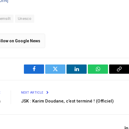
/0h4j
emsilt
Unesco
llow on Google News
Facebook
Twitter
LinkedIn
WhatsApp
Cop
Link
E
NEXT ARTICLE
n
JSK : Karim Doudane, c’est terminé ! (Officiel)