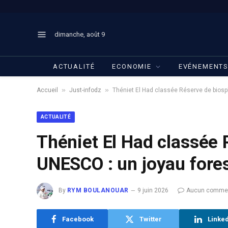
dimanche, août 9
ACTUALITÉ
ECONOMIE
EVÉNEMENT
»
»
Accueil
Just-infodz
Théniet El Had classée Réserve de biosp
ACTUALITÉ
Théniet El Had classée
UNESCO : un joyau fores
By
RYM BOULANOUAR
9 juin 2026
Aucun commen
Facebook
Twitter
Linke