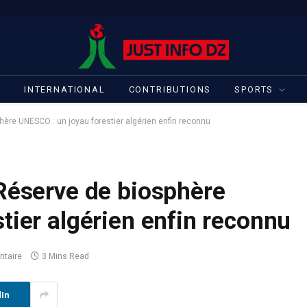
S
INTERNATIONAL
CONTRIBUTIONS
SPORTS
hère UNESCO : un joyau forestier algérien enfin reconnu
 Réserve de biosphère
tier algérien enfin reconnu
taire
3 Mins Read
dIn