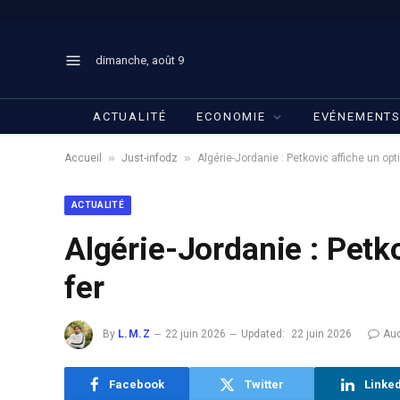
dimanche, août 9
ACTUALITÉ
ECONOMIE
EVÉNEMENT
»
»
Accueil
Just-infodz
Algérie-Jordanie : Petkovic affiche un op
ACTUALITÉ
Algérie-Jordanie : Petk
fer
By
L.M.Z
22 juin 2026
Updated:
22 juin 2026
Au
Facebook
Twitter
Linke