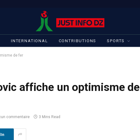
S
INTERNATIONAL
CONTRIBUTIONS
SPORTS
timisme de fer
ovic affiche un optimisme de
cun commentaire
3 Mins Read
dIn