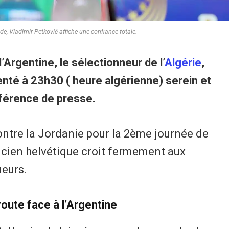
e, Vladimir Petković affiche une confiance totale.
l’Argentine, le sélectionneur de l’
Algérie
,
enté à 23h30 ( heure algérienne) serein et
férence de presse.
contre la Jordanie pour la 2ème journée de
nicien helvétique croit fermement aux
ueurs.
route face à l’Argentine