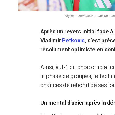
Algérie – Autriche en Coupe du mond
Après un revers initial face à 
Vladimir
Petkovic
, s’est prés
résolument optimiste en con
Ainsi, à J-1 du choc crucial 
la phase de groupes, le tech
chances de rebond de ses jo
​Un mental d’acier après la dé