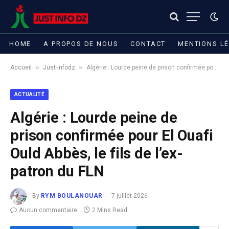
HOME
A PROPOS DE NOUS
CONTACT
MENTIONS L
»
»
Accueil
Just-infodz
Algérie : Lourde peine de prison confirmée pour El Ouafi Ould Abbès, le fils de l’ex-patron du FLN
ACTUALITÉ
Algérie : Lourde peine de
prison confirmée pour El Ouafi
Ould Abbès, le fils de l’ex-
patron du FLN
By
RYM BOULANOUAR
7 juillet 2026
Aucun commentaire
2 Mins Read