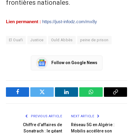
frontières nationales.
Lien permanent :
https://just-infodz.com/mx8y
El Ouafi
Justice
Ould Abbès
peine de prison
Follow on Google News
Facebook
Twitter
LinkedIn
WhatsApp
Copy
Link
PREVIOUS ARTICLE
NEXT ARTICLE
Chiffre d’affaires de
Réseau 5G en Algérie :
Sonatrach : le géant
Mobilis accélère son