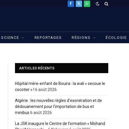
Facebook
X
WhatsApp
(Twitter)
SCIENCE
REPORTAGES
RÉGIONS
ÉCOLOGIE
ARTICLES RÉCENTS
Hôpital mère-enfant de Bouira : la wali « secoue le
cocotier » !
6 août 2026
Algérie : les nouvelles règles d’exonération et de
dédouanement pour l’importation de bus et
minibus
6 août 2026
La JSK inaugure le Centre de formation « Mohand