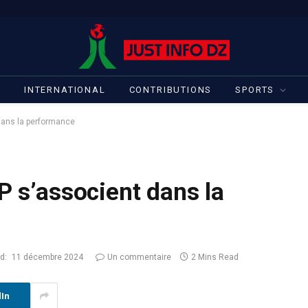
S
INTERNATIONAL
CONTRIBUTIONS
SPORTS
 dans la performance
P s’associent dans la
d:
11 décembre 2024
Un commentaire
2 Mins Read
dIn