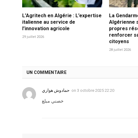
L’Agritech en Algérie : L’expertise
La Gendarme
italienne au service de
Algérienne 
l’innovation agricole
propres rés
renforcer s
29 juillet 2026
citoyens
28 juillet 2026
UN COMMENTAIRE
حمادوش هواري
on
3 octobre 2025 22:20
خصني مبلغ