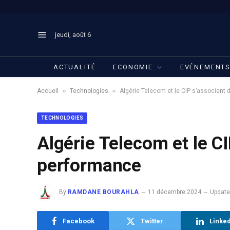
jeudi, août 6
ACTUALITÉ
ECONOMIE
EVÉNEMENT
»
»
Accueil
Technologies
Algérie Telecom et le CIP s’associent
TECHNOLOGIES
Algérie Telecom et le CI
performance
By
RAMDANE BOURAHLA
11 décembre 2024
Update
Facebook
Twitter
Linke