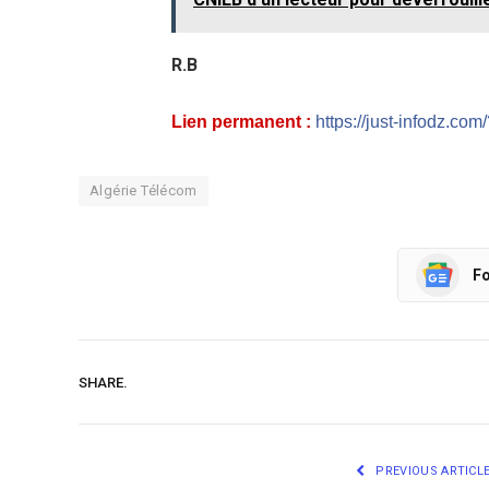
R.B
Lien permanent :
https://just-infodz.co
Algérie Télécom
Fo
SHARE.
PREVIOUS ARTICL