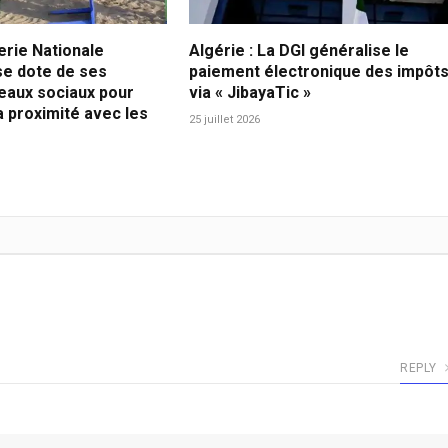
rie Nationale
Algérie : La DGI généralise le
se dote de ses
paiement électronique des impôt
eaux sociaux pour
via « JibayaTic »
a proximité avec les
25 juillet 2026
REPLY