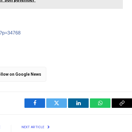
m/?p=34768
llow on Google News
Facebook
Twitter
LinkedIn
WhatsApp
Cop
Link
E
NEXT ARTICLE