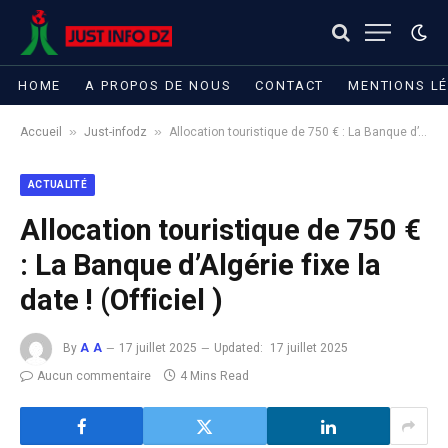
HOME
A PROPOS DE NOUS
CONTACT
MENTIONS L
»
»
Accueil
Just-infodz
Allocation touristique de 750 € : La Banque d’Algérie fixe la date ! (Officiel )
ACTUALITÉ
Allocation touristique de 750 €
: La Banque d’Algérie fixe la
date ! (Officiel )
By
A A
17 juillet 2025
Updated:
17 juillet 2025
Aucun commentaire
4 Mins Read