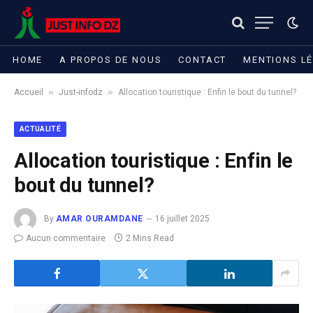
HOME
A PROPOS DE NOUS
CONTACT
MENTIONS L
»
»
Accueil
Just-infodz
Allocation touristique : Enfin le bout du tunnel?
ACTUALITÉ
Allocation touristique : Enfin le
bout du tunnel?
By
AMAR OURAMDANE
16 juillet 2025
Aucun commentaire
2 Mins Read