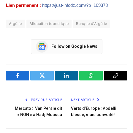
Lien permanent :
https://just-infodz.com/?p=109378
Algérie
Allocation touristique
Banque d’Algérie
Follow on Google News
Facebook
Twitter
LinkedIn
WhatsApp
Copy
Link
PREVIOUS ARTICLE
NEXT ARTICLE
Mercato : Van Persie dit
Verts d’Europe : Abdelli
« NON » à Hadj Moussa
blessé, mais convoité !