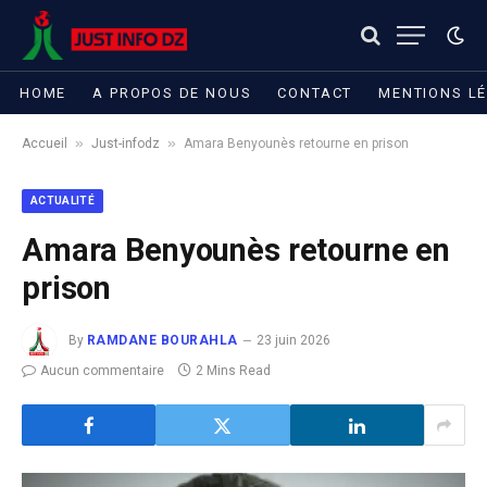
HOME
A PROPOS DE NOUS
CONTACT
MENTIONS L
»
»
Accueil
Just-infodz
Amara Benyounès retourne en prison
ACTUALITÉ
Amara Benyounès retourne en
prison
By
RAMDANE BOURAHLA
23 juin 2026
Aucun commentaire
2 Mins Read