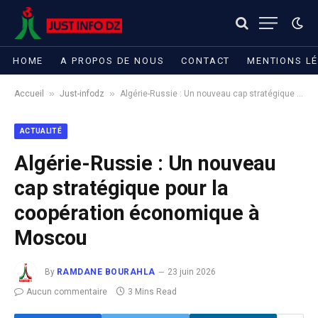
HOME
A PROPOS DE NOUS
CONTACT
MENTIONS L
»
»
Accueil
Just-infodz
Algérie-Russie : Un nouveau cap stratégique pour la coopération économique à Moscou
ACTUALITÉ
Algérie-Russie : Un nouveau
cap stratégique pour la
coopération économique à
Moscou
By
RAMDANE BOURAHLA
23 juin 2026
Aucun commentaire
3 Mins Read