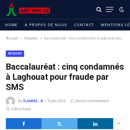
HOME
A PROPOS DE NOUS
CONTACT
MENTIONS L
»
»
Accueil
Régions
Baccalauréat : cinq condamnés à Laghouat pour fraude par SMS
RÉGIONS
Baccalauréat : cinq condamnés
à Laghouat pour fraude par
SMS
By
DJAMEL. K
9 juin 2026
Aucun commentaire
3 Mins Read