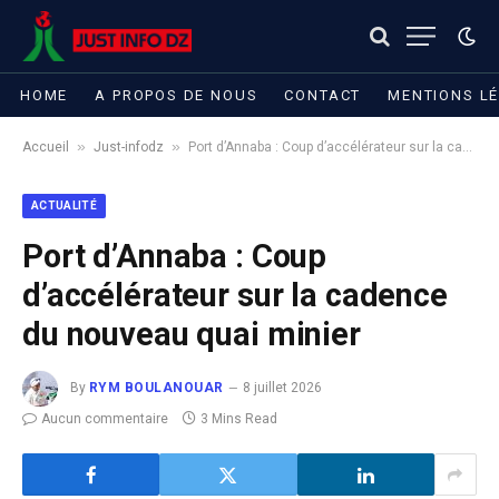
HOME
A PROPOS DE NOUS
CONTACT
MENTIONS L
»
»
Accueil
Just-infodz
Port d’Annaba : Coup d’accélérateur sur la cadence du nouveau quai minier
ACTUALITÉ
Port d’Annaba : Coup
d’accélérateur sur la cadence
du nouveau quai minier
By
RYM BOULANOUAR
8 juillet 2026
Aucun commentaire
3 Mins Read