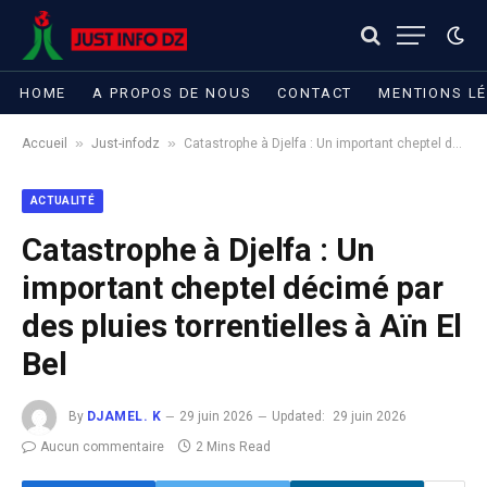
HOME
A PROPOS DE NOUS
CONTACT
MENTIONS L
»
»
Accueil
Just-infodz
Catastrophe à Djelfa : Un important cheptel décimé par des pluies torrentielles à Aïn El Bel
ACTUALITÉ
Catastrophe à Djelfa : Un
important cheptel décimé par
des pluies torrentielles à Aïn El
Bel
By
DJAMEL. K
29 juin 2026
Updated:
29 juin 2026
Aucun commentaire
2 Mins Read