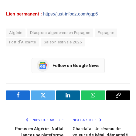
Lien permanent :
https://just-infodz.com/gqp6
Algérie
Diaspora algérienne en Espagne
Espagne
Port d'Alicante
Saison estivale 2026
Follow on Google News
Facebook
Twitter
LinkedIn
WhatsApp
Copy
Link
PREVIOUS ARTICLE
NEXT ARTICLE
Pneus en Algérie : Naftal
Ghardaïa : Un réseau de
lance une plateforme
voleurs de bétail démantelé