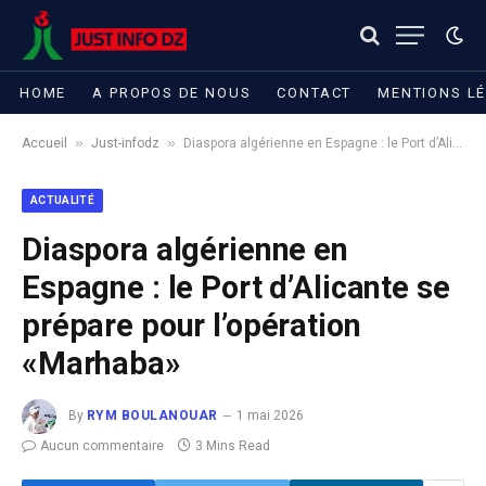
HOME
A PROPOS DE NOUS
CONTACT
MENTIONS L
»
»
Accueil
Just-infodz
Diaspora algérienne en Espagne : le Port d’Alicante se prépare pour l’opération «Marhaba»
ACTUALITÉ
Diaspora algérienne en
Espagne : le Port d’Alicante se
prépare pour l’opération
«Marhaba»
By
RYM BOULANOUAR
1 mai 2026
Aucun commentaire
3 Mins Read