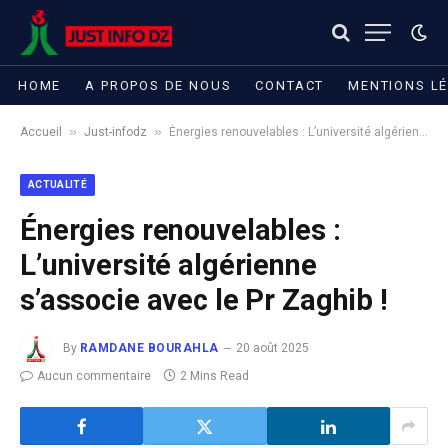
HOME
A PROPOS DE NOUS
CONTACT
MENTIONS L
»
»
Accueil
Just-infodz
Énergies renouvelables : L’université algérienne s’associe avec le Pr Zaghib !
ACTUALITÉ
Énergies renouvelables :
L’université algérienne
s’associe avec le Pr Zaghib !
By
RAMDANE BOURAHLA
20 août 2025
Aucun commentaire
2 Mins Read