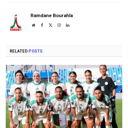
Ramdane Bourahla
Website
Facebook
X
Instagram
LinkedIn
(Twitter)
RELATED
POSTS