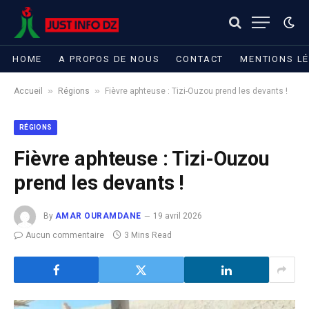
HOME
A PROPOS DE NOUS
CONTACT
MENTIONS L
»
»
Accueil
Régions
Fièvre aphteuse : Tizi-Ouzou prend les devants !
RÉGIONS
Fièvre aphteuse : Tizi-Ouzou
prend les devants !
By
AMAR OURAMDANE
19 avril 2026
Aucun commentaire
3 Mins Read