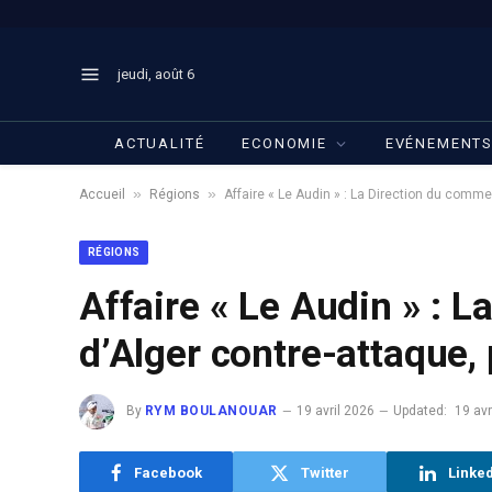
jeudi, août 6
ACTUALITÉ
ECONOMIE
EVÉNEMENT
»
»
Accueil
Régions
Affaire « Le Audin » : La Direction du commer
RÉGIONS
Affaire « Le Audin » : 
d’Alger contre-attaque, 
By
RYM BOULANOUAR
19 avril 2026
Updated:
19 avr
Facebook
Twitter
Linke