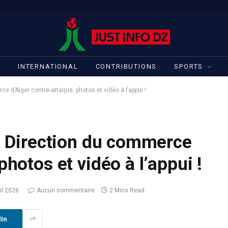
S
INTERNATIONAL
CONTRIBUTIONS
SPORTS
ce d’Alger contre-attaque, photos et vidéo à l’appui !
La Direction du commerce
photos et vidéo à l’appui !
il 2026
Aucun commentaire
2 Mins Read
dIn