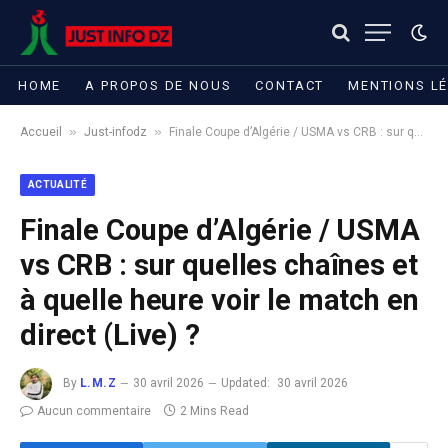
HOME
A PROPOS DE NOUS
CONTACT
MENTIONS L
»
»
Accueil
Just-infodz
Finale Coupe d’Algérie / USMA vs CRB : sur quelles chaînes et à quelle heure voir le match en direct (Live) ?
ACTUALITÉ
Finale Coupe d’Algérie / USMA
vs CRB : sur quelles chaînes et
à quelle heure voir le match en
direct (Live) ?
By
L.M.Z
30 avril 2026
Updated:
30 avril 2026
Aucun commentaire
2 Mins Read