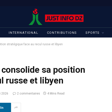
S
INTERNATIONAL
CONTRIBUTIONS
SPORTS
ition stratégique face au recul russe et libyen
 consolide sa position
l russe et libyen
i 2026
2 commentaires
4 Mins Read
dIn