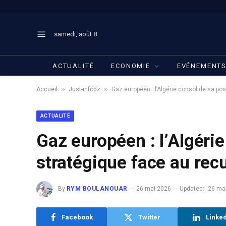
samedi, août 8
ACTUALITÉ
ECONOMIE
EVÉNEMENT
»
»
Accueil
Just-infodz
Gaz européen : l’Algérie consolide sa pos
ACTUALITÉ
Gaz européen : l’Algérie
stratégique face au recu
By
RYM BOULANOUAR
26 mai 2026
Updated:
26 ma
Facebook
Twitter
Linke