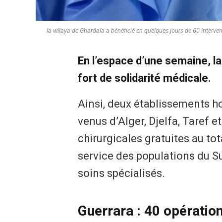
la wilaya de Ghardaïa a bénéficié en quelques jours de 60 interven
En l’espace d’une semaine, l
fort de solidarité médicale.
Ainsi, deux établissements ho
venus d’Alger, Djelfa, Taref e
chirurgicales gratuites au tot
service des populations du S
soins spécialisés.
Guerrara : 40 opérati