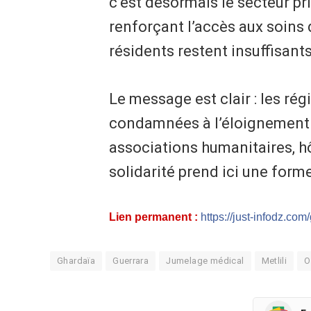
c’est désormais le secteur pr
renforçant l’accès aux soins 
résidents restent insuffisant
Le message est clair : les ré
condamnées à l’éloignement m
associations humanitaires, h
solidarité prend ici une form
Lien permanent :
https://just-infodz.com
Ghardaïa
Guerrara
Jumelage médical
Metlili
O