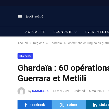
jeudi, août 6
ACTUALITÉ
ECONOMIE
EVÉNEMENT
»
»
Accueil
Régions
Ghardaïa : 60 opérations chirurgicales gratui
RÉGIONS
Ghardaïa : 60 opérations
Guerrara et Metlili
By
DJAMEL. K
15 mai 2026
Updated:
15 mai 2026
Facebook
Twitter
Linke