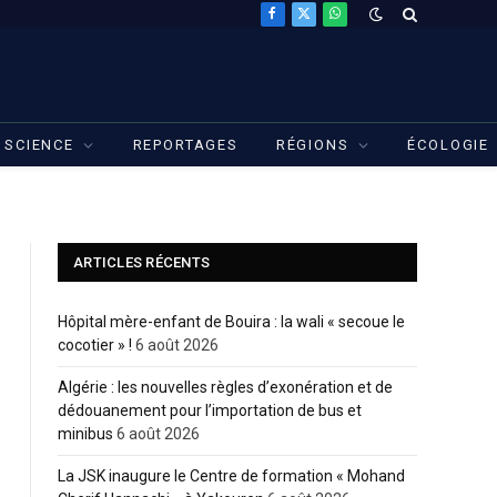
Facebook
X
WhatsApp
(Twitter)
SCIENCE
REPORTAGES
RÉGIONS
ÉCOLOGIE
ARTICLES RÉCENTS
Hôpital mère-enfant de Bouira : la wali « secoue le
cocotier » !
6 août 2026
Algérie : les nouvelles règles d’exonération et de
dédouanement pour l’importation de bus et
minibus
6 août 2026
La JSK inaugure le Centre de formation « Mohand