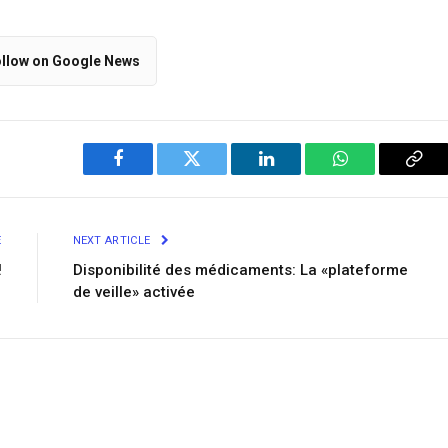
llow on Google News
Facebook
Twitter
LinkedIn
WhatsApp
Cop
Link
E
NEXT ARTICLE
!
Disponibilité des médicaments: La «plateforme
de veille» activée