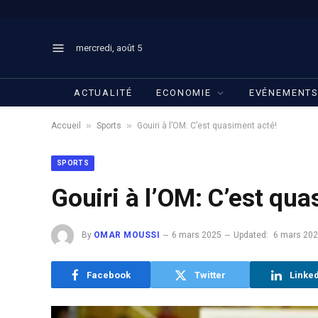
mercredi, août 5
ACTUALITÉ
ECONOMIE
EVÉNEMENT
»
»
Accueil
Sports
Gouiri à l’OM: C’est quasiment acté!
SPORTS
Gouiri à l’OM: C’est qua
By
OMAR MOUSSI
6 mars 2025
Updated:
6 mars 20
Facebook
Twitter
Linke