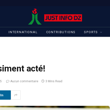
S
INTERNATIONAL
CONTRIBUTIONS
SPORTS
siment acté!
25
Aucun commentaire
3 Mins Read
dIn