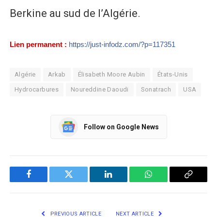
Berkine au sud de l’Algérie.
Lien permanent :
https://just-infodz.com/?p=117351
Algérie
Arkab
Élisabeth Moore Aubin
États-Unis
Hydrocarbures
Noureddine Daoudi
Sonatrach
USA
Follow on Google News
Facebook
Twitter
LinkedIn
WhatsApp
Copy
Link
PREVIOUS ARTICLE
NEXT ARTICLE