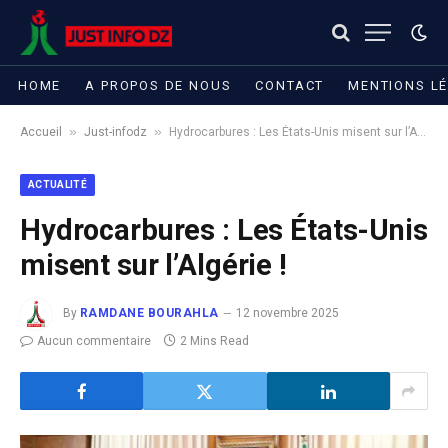
HOME
A PROPOS DE NOUS
CONTACT
MENTIONS L
»
»
Accueil
Just-infodz
Hydrocarbures : Les États-Unis misent sur l’Algérie !
ACTUALITÉ
Hydrocarbures : Les États-Unis
misent sur l’Algérie !
By
RAMDANE BOURAHLA
12 novembre 2025
Aucun commentaire
2 Mins Read