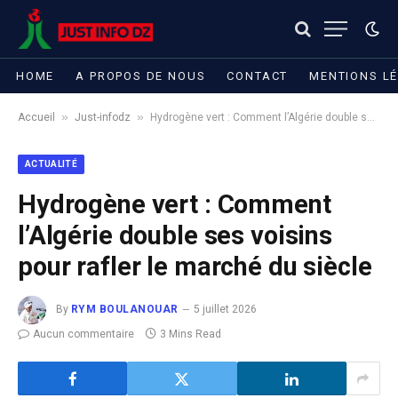
HOME
A PROPOS DE NOUS
CONTACT
MENTIONS L
»
»
Accueil
Just-infodz
Hydrogène vert : Comment l’Algérie double ses voisins pour rafler le marché du siècle
ACTUALITÉ
Hydrogène vert : Comment
l’Algérie double ses voisins
pour rafler le marché du siècle
By
RYM BOULANOUAR
5 juillet 2026
Aucun commentaire
3 Mins Read