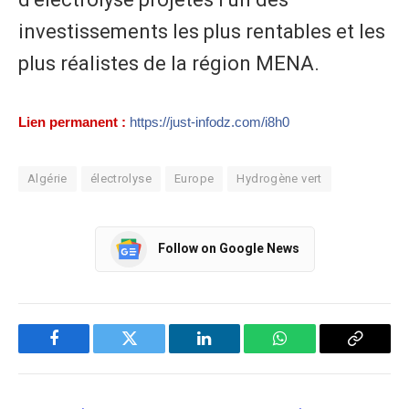
investissements les plus rentables et les
plus réalistes de la région MENA.
Lien permanent :
https://just-infodz.com/i8h0
Algérie
électrolyse
Europe
Hydrogène vert
Follow on Google News
Facebook
Twitter
LinkedIn
WhatsApp
Copy
Link