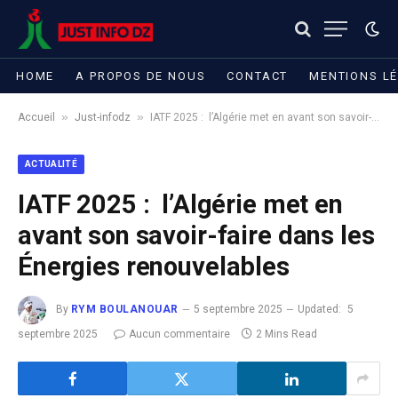
HOME
A PROPOS DE NOUS
CONTACT
MENTIONS L
»
»
Accueil
Just-infodz
IATF 2025 : l’Algérie met en avant son savoir-faire dans les Énergies renouvelables
ACTUALITÉ
IATF 2025 : l’Algérie met en
avant son savoir-faire dans les
Énergies renouvelables
By
RYM BOULANOUAR
5 septembre 2025
Updated:
5
septembre 2025
Aucun commentaire
2 Mins Read