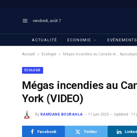
vendredi, août 7
ACTUALITÉ
ECONOMIE
EVÉNEMENT
»
»
Accueil
Écologie
Mégas incendies au Canada et… Apocalyps
ÉCOLOGIE
Mégas incendies au Ca
York (VIDEO)
By
RAMDANE BOURAHLA
11 juin 2023
Updated:
11 
Facebook
Twitter
Linke