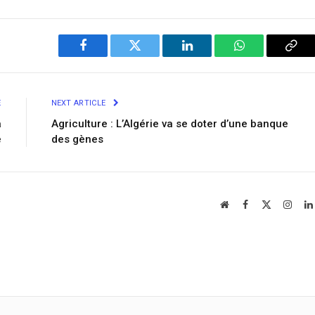
Facebook
Twitter
LinkedIn
WhatsApp
Cop
Link
E
NEXT ARTICLE
a
Agriculture : L’Algérie va se doter d’une banque
e
des gènes
Website
Facebook
X
Insta
(Twitter)