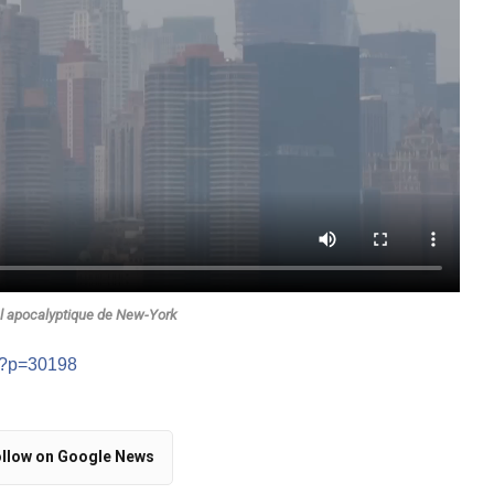
el apocalyptique de New-York
m/?p=30198
llow on Google News