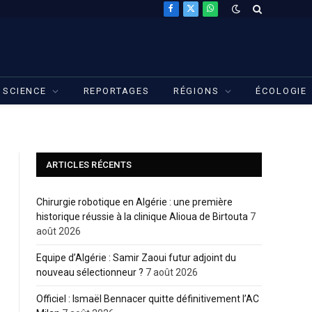
Facebook
X
WhatsApp
(Twitter)
SCIENCE
REPORTAGES
RÉGIONS
ÉCOLOGIE
ARTICLES RÉCENTS
Chirurgie robotique en Algérie : une première
historique réussie à la clinique Alioua de Birtouta
7
août 2026
Equipe d’Algérie : Samir Zaoui futur adjoint du
nouveau sélectionneur ?
7 août 2026
Officiel : Ismaël Bennacer quitte définitivement l’AC