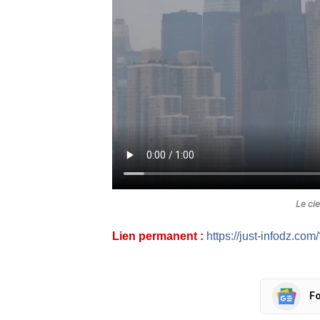
Le ci
Lien permanent :
https://just-infodz.co
Fo