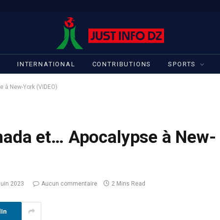
S
INTERNATIONAL
CONTRIBUTIONS
SPORTS
e à New-York (VIDEO)
nada et… Apocalypse à New-
juin 2023
Aucun commentaire
2 Mins Read
dIn