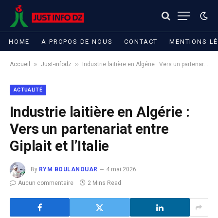
HOME
A PROPOS DE NOUS
CONTACT
MENTIONS L
»
»
Accueil
Just-infodz
Industrie laitière en Algérie : Vers un partenariat entre Giplait et l’Italie​
ACTUALITÉ
Industrie laitière en Algérie :
Vers un partenariat entre
Giplait et l’Italie​
By
RYM BOULANOUAR
4 mai 2026
Aucun commentaire
2 Mins Read