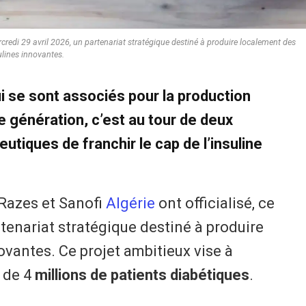
mercredi 29 avril 2026, un partenariat stratégique destiné à produire localement des
ulines innovantes.
ui se sont associés pour la production
re génération, c’est au tour de deux
tiques de franchir le cap de l’insuline
-Razes et Sanofi
Algérie
ont officialisé, ce
rtenariat stratégique destiné à produire
vantes. Ce projet ambitieux vise à
 de 4
millions de patients diabétiques
.