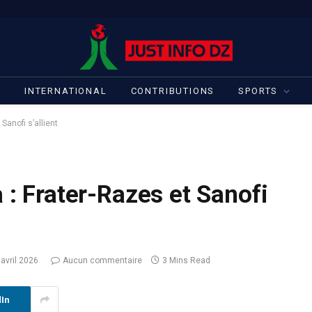
S
INTERNATIONAL
CONTRIBUTIONS
SPORTS
Sanofi s’allient
 : Frater-Razes et Sanofi
 avril 2026
Aucun commentaire
3 Mins Read
dIn