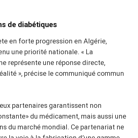
ons de diabétiques
te en forte progression en Algérie,
enu une priorité nationale. « La
ine représente une réponse directe,
réalité », précise le communiqué commun
deux partenaires garantissent non
constante» du médicament, mais aussi une
ions du marché mondial. Ce partenariat ne
uvre la voie à la fabrication d’une gamme