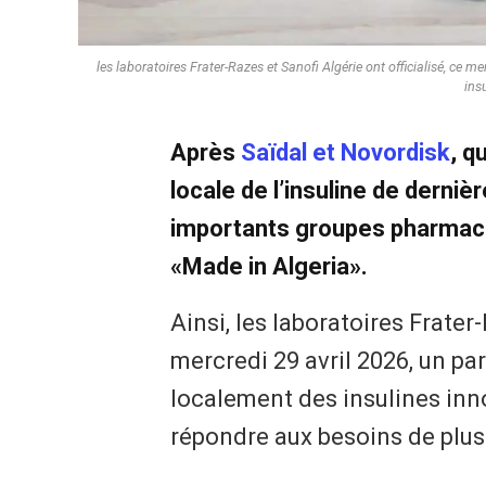
les laboratoires Frater-Razes et Sanofi Algérie ont officialisé, ce 
ins
Après
Saïdal et Novordisk
, q
locale de l’insuline de derniè
importants groupes pharmaceu
«Made in Algeria».
Ainsi, les laboratoires Frater
mercredi 29 avril 2026, un pa
localement des insulines inno
répondre aux besoins de plus