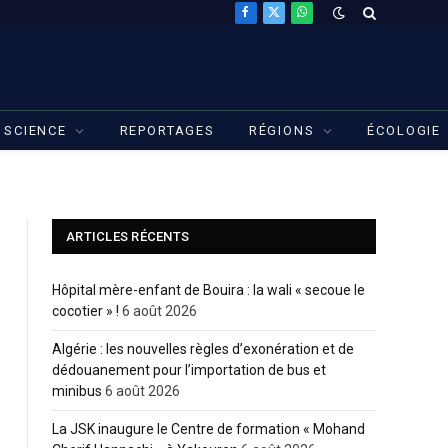
Facebook
X
WhatsApp
(Twitter)
SCIENCE
REPORTAGES
RÉGIONS
ÉCOLOGIE
ARTICLES RÉCENTS
Hôpital mère-enfant de Bouira : la wali « secoue le
cocotier » !
6 août 2026
Algérie : les nouvelles règles d’exonération et de
dédouanement pour l’importation de bus et
minibus
6 août 2026
La JSK inaugure le Centre de formation « Mohand