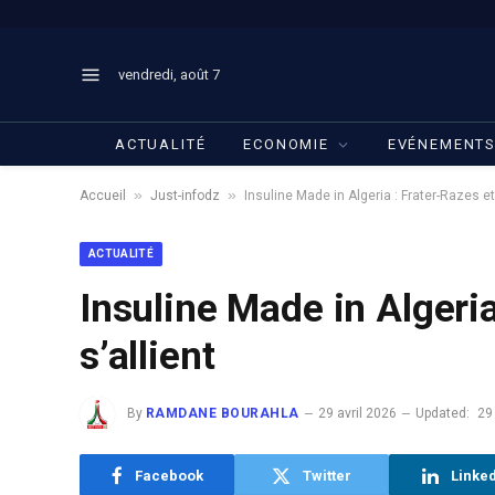
vendredi, août 7
ACTUALITÉ
ECONOMIE
EVÉNEMENT
»
»
Accueil
Just-infodz
Insuline Made in Algeria : Frater-Razes et 
ACTUALITÉ
Insuline Made in Algeria
s’allient
By
RAMDANE BOURAHLA
29 avril 2026
Updated:
29
Facebook
Twitter
Linke