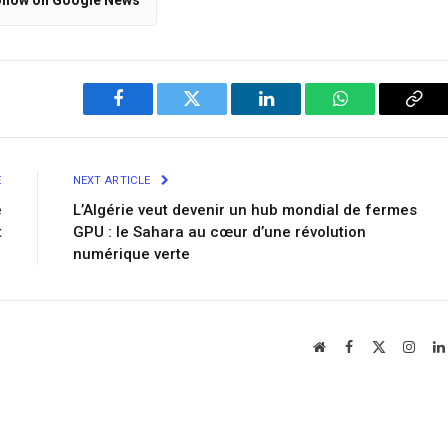
llow on Google News
Facebook
Twitter
LinkedIn
WhatsApp
Cop
Link
E
NEXT ARTICLE
e
L’Algérie veut devenir un hub mondial de fermes
t
GPU : le Sahara au cœur d’une révolution
numérique verte
Website
Facebook
X
Insta
(Twitter)