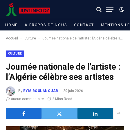
HOME
A PROPOS DE NOUS
CONTACT
MENTIONS L
»
»
Accueil
Culture
Journée nationale de l’artiste : l’Algérie célèbre ses artistes
CULTURE
Journée nationale de l’artiste :
l’Algérie célèbre ses artistes
By
RYM BOULANOUAR
20 juin 2026
Aucun commentaire
2 Mins Read