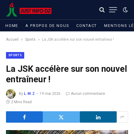
HOME
A PROPOS DE NOUS
CONTACT
MENTIONS L
»
»
Accueil
Sports
La JSK accélère sur son nouvel entraîneur !
SPORTS
La JSK accélère sur son nouvel
entraîneur !
By
L.M.Z
19 mai 2026
Aucun commentaire
2 Mins Read