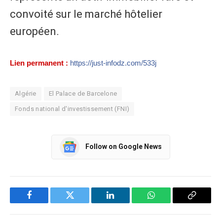
convoité sur le marché hôtelier
européen.
Lien permanent :
https://just-infodz.com/533j
Algérie
El Palace de Barcelone
Fonds national d'investissement (FNI)
Follow on Google News
Facebook
Twitter
LinkedIn
WhatsApp
Copy
Link