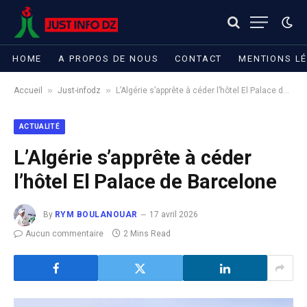
HOME
A PROPOS DE NOUS
CONTACT
MENTIONS L
»
»
Accueil
Just-infodz
L’Algérie s’apprête à céder l’hôtel El Palace de Barcelone
ACTUALITÉ
L’Algérie s’apprête à céder
l’hôtel El Palace de Barcelone
By
RYM BOULANOUAR
17 avril 2026
Aucun commentaire
2 Mins Read