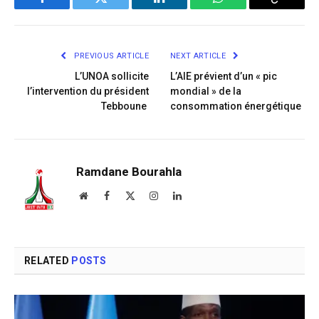
Facebook
Twitter
LinkedIn
WhatsApp
Copy
Link
PREVIOUS ARTICLE
NEXT ARTICLE
L’UNOA sollicite
L’AIE prévient d’un « pic
l’intervention du président
mondial » de la
Tebboune
consommation énergétique
Ramdane Bourahla
Website
Facebook
X
Instagram
LinkedIn
(Twitter)
RELATED
POSTS