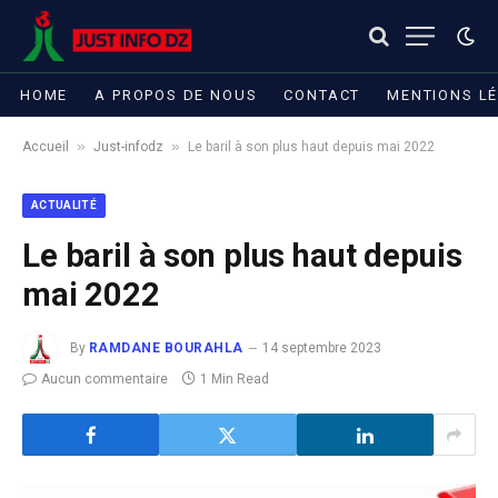
HOME
A PROPOS DE NOUS
CONTACT
MENTIONS L
»
»
Accueil
Just-infodz
Le baril à son plus haut depuis mai 2022
ACTUALITÉ
Le baril à son plus haut depuis
mai 2022
By
RAMDANE BOURAHLA
14 septembre 2023
Aucun commentaire
1 Min Read