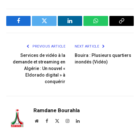
Facebook
Twitter
LinkedIn
WhatsApp
Copy
Link
PREVIOUS ARTICLE
NEXT ARTICLE
Services de vidéo à la
Bouira : Plusieurs quartiers
demande et streaming en
inondés (Vidéo)
Algérie : Un nouvel «
Eldorado digital » à
conquérir
Ramdane Bourahla
Website
Facebook
X
Instagram
LinkedIn
(Twitter)