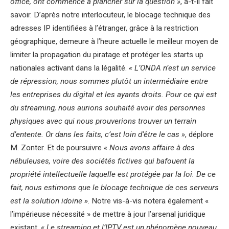
office, ont commencé à plancher sur la question »
, a-t-il fait
savoir. D’après notre interlocuteur, le blocage technique des
adresses IP identifiées à l’étranger, grâce à la restriction
géographique, demeure à l’heure actuelle le meilleur moyen de
limiter la propagation du piratage et protéger les starts up
nationales activant dans la légalité.
« L’ONDA n’est un service
de répression, nous sommes plutôt un intermédiaire entre
les entreprises du digital et les ayants droits. Pour ce qui est
du streaming, nous aurions souhaité avoir des personnes
physiques avec qui nous prouverions trouver un terrain
d’entente. Or dans les faits, c’est loin d’être le cas »
, déplore
M. Zonter. Et de poursuivre
« Nous avons affaire à des
nébuleuses, voire des sociétés fictives qui bafouent la
propriété intellectuelle laquelle est protégée par la loi. De ce
fait, nous estimons que le blocage technique de ces serveurs
est la solution idoine »
. Notre vis-à-vis notera également «
l’impérieuse nécessité » de mettre à jour l’arsenal juridique
existant.
« Le streaming et l’IPTV est un phénomène nouveau