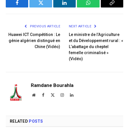
Facebook
Twitter
LinkedIn
WhatsApp
Copy
Link
PREVIOUS ARTICLE
NEXT ARTICLE
Huawei ICT Compétition : Le
Le ministre de l’Agriculture
génie algérien distingué en
et du Développement rural : «
Chine (Vidéo)
L’abattage du cheptel
femelle criminalisé »
(Vidéo)
Ramdane Bourahla
Website
Facebook
X
Instagram
LinkedIn
(Twitter)
RELATED
POSTS