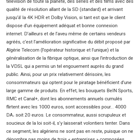
télévision de toute la planète, des séries et des films avec des
qualité de résolution allant de la SD (standard) et arrivant
jusqu’à’ la 4K HDR et Dolby Vision, si tant est que le client
dispose d’un équipement adéquat et bonne connexion
internet. D’ailleurs et de l’aveu même de certains vendeurs
agréés, c’est l’amélioration significative du débit proposé par
Algérie Telecom (l’opérateur historique et l’unique) et la
généralisation de la fibrique optique, ainsi que l’introduction de
la VDSL qui a permis un tel engouement auprès du grand
public. Ainsi, pour un prix relativement dérisoire, les
consommateurs qui optent pour le piratage bénéficient d’une
large gamme de produits. En effet, les bouquets BeIN Sports,
RMC et Canal+, dont les abonnements annuels cumulés
flirtent avec les 1000 euros, sont accessibles pour… 4000
DA، soit 20 euros. Le consommateur, aussi scrupuleux et
soucieux de la loi soit-il, s’y laisserait volontiers tenter. Dans
ce segment, les algériens ne sont pas en reste, puisque on ne
dénombre pas moins de trois
« entreprises »
composées