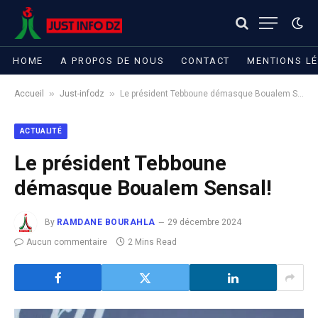
HOME
A PROPOS DE NOUS
CONTACT
MENTIONS L
»
»
Accueil
Just-infodz
Le président Tebboune démasque Boualem Sensal!
ACTUALITÉ
Le président Tebboune
démasque Boualem Sensal!
By
RAMDANE BOURAHLA
29 décembre 2024
Aucun commentaire
2 Mins Read