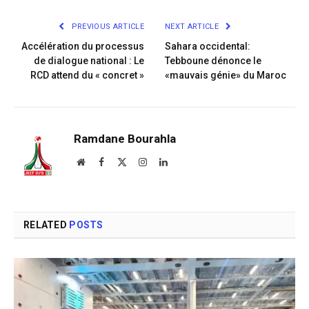
Link
PREVIOUS ARTICLE
NEXT ARTICLE
Accélération du processus
Sahara occidental:
de dialogue national : Le
Tebboune dénonce le
RCD attend du « concret »
«mauvais génie» du Maroc
Ramdane Bourahla
Website
Facebook
X
Instagram
LinkedIn
(Twitter)
RELATED
POSTS