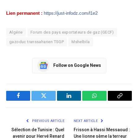
Lien permanent :
https://just-infodz.com/l1e2
Algérie
Forum des pays exportateurs de gaz (GECF)
gazoduc transsaharien TSGP
Mshelbila
Follow on Google News
Facebook
Twitter
LinkedIn
WhatsApp
Copy
Link
PREVIOUS ARTICLE
NEXT ARTICLE
Sélection de Tunisie : Quel
Frisson à Hassi Messaoud :
avenir pour Hervé Renard
Une lionne sème la terreur