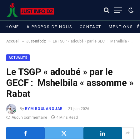
HOME
A PROPOS DE NOUS
CONTACT
MENTIONS L
»
»
Accueil
Just-infodz
Le TSGP « adoubé » par le GECF : Mshelbila « assomme » Rabat
ACTUALITÉ
Le TSGP « adoubé » par le
GECF : Mshelbila « assomme »
Rabat
By
RYM BOULANOUAR
21 juin 2026
Aucun commentaire
4 Mins Read