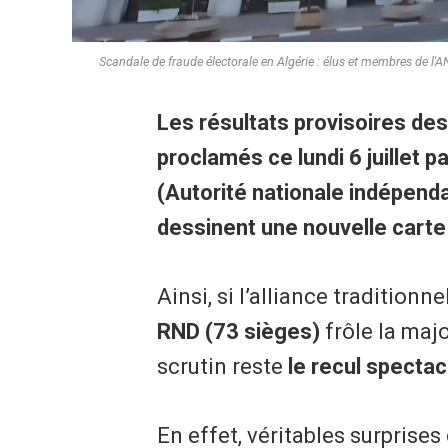
Scandale de fraude électorale en Algérie : élus et membres de l'ANI
​Les résultats provisoires des
proclamés ce lundi 6 juillet pa
(Autorité nationale indépend
dessinent une nouvelle carte 
Ainsi, si l’alliance traditio
RND (73 sièges)
frôle la majo
scrutin reste
le recul spectac
En effet, ​véritables surpris