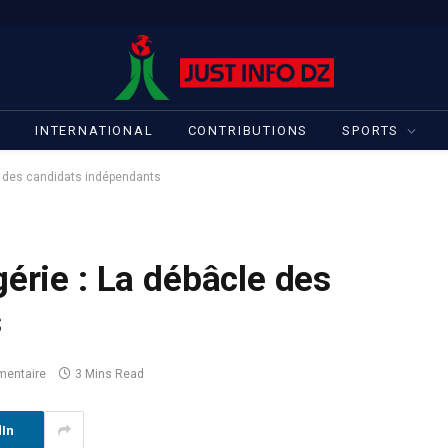
S
INTERNATIONAL
CONTRIBUTIONS
SPORTS
le des candidats indépendants
gérie : La débâcle des
s
entaire
3 Mins Read
dIn