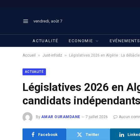
vendredi, août 7
ACTUALITÉ
ECONOMIE
EVÉNEMENT
»
»
Accueil
Just-infodz
Législatives 2026 en Algérie : La débâc
ACTUALITÉ
Législatives 2026 en Al
candidats indépendant
By
AMAR OURAMDANE
7 juillet 2026
Aucun comm
Facebook
Twitter
Linke