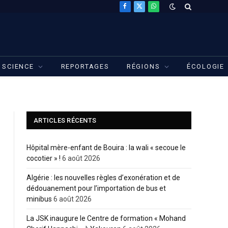
Facebook
X
WhatsApp
(Twitter)
SCIENCE
REPORTAGES
RÉGIONS
ÉCOLOGIE
ARTICLES RÉCENTS
Hôpital mère-enfant de Bouira : la wali « secoue le
cocotier » !
6 août 2026
Algérie : les nouvelles règles d’exonération et de
dédouanement pour l’importation de bus et
minibus
6 août 2026
La JSK inaugure le Centre de formation « Mohand