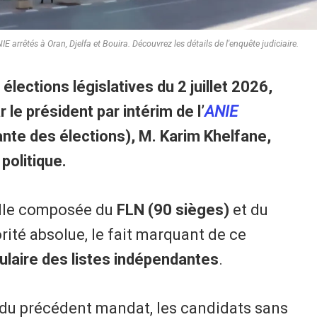
E arrêtés à Oran, Djelfa et Bouira. Découvrez les détails de l'enquête judiciaire.
 élections législatives du 2 juillet 2026,
r le président par intérim de l’
ANIE
ante des élections), M. Karim Khelfane,
politique.
nnelle composée du
FLN (90 sièges)
et du
rité absolue, le fait marquant de ce
ulaire des listes indépendantes
.
es du précédent mandat, les candidats sans