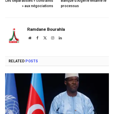
Les séparatistes « contraints
Banque d’Algérie entame le
» aux négociations
processus
Ramdane Bourahla
Website
Facebook
X
Instagram
LinkedIn
(Twitter)
RELATED
POSTS