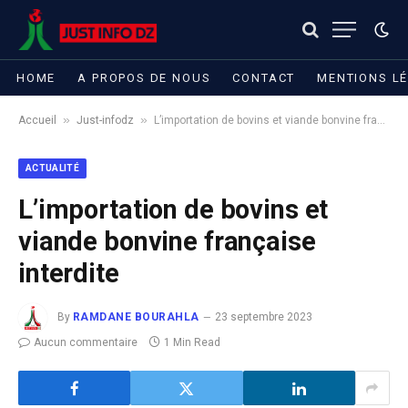
HOME
A PROPOS DE NOUS
CONTACT
MENTIONS L
»
»
Accueil
Just-infodz
L’importation de bovins et viande bonvine française interdite
ACTUALITÉ
L’importation de bovins et
viande bonvine française
interdite
By
RAMDANE BOURAHLA
23 septembre 2023
Aucun commentaire
1 Min Read