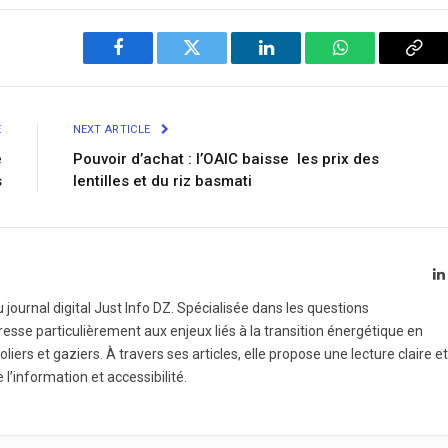
Facebook
Twitter
LinkedIn
WhatsApp
Cop
Link
E
NEXT ARTICLE
e
Pouvoir d’achat : l’OAIC baisse les prix des
s
lentilles et du riz basmati
 journal digital Just Info DZ. Spécialisée dans les questions
esse particulièrement aux enjeux liés à la transition énergétique en
liers et gaziers. À travers ses articles, elle propose une lecture claire et
e l’information et accessibilité.