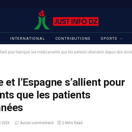
S
INTERNATIONAL
CONTRIBUTIONS
SPORTS
’allient pour fabriquer les médicaments que les patients attendent depuis des ann
e et l’Espagne s’allient pour
ts que les patients
nnées
i 2026
Aucun commentaire
2 Mins Read