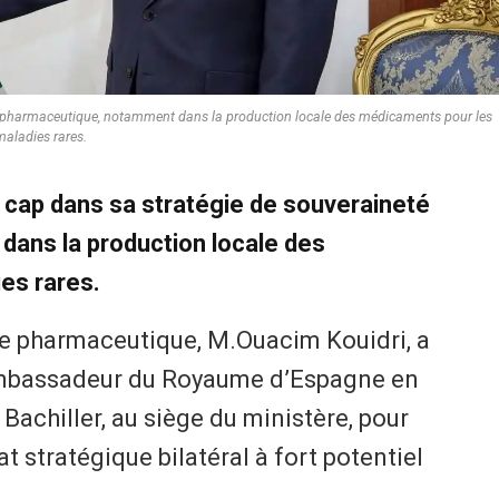
té pharmaceutique, notamment dans la production locale des médicaments pour les
maladies rares.
u cap dans sa stratégie de souveraineté
ans la production locale des
es rares.
trie pharmaceutique, M.Ouacim Kouidri, a
’ambassadeur du Royaume d’Espagne en
achiller, au siège du ministère, pour
at stratégique bilatéral à fort potentiel