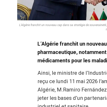
L'Algérie franchit un nouveau cap dans sa stratégie de souveraine
L’Algérie franchit un nouvea
pharmaceutique, notamment d
médicaments pour les maladi
Ainsi, le ministre de l’Indus
reçu ce lundi 11 mai 2026 l
Algérie, M.Ramiro Fernández B
jeter les bases d’un partenari
industriel et sanitaire.