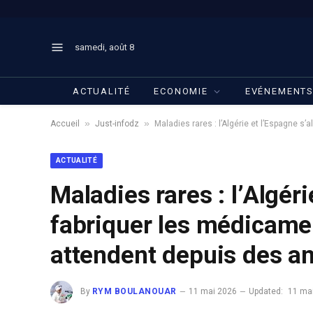
samedi, août 8
ACTUALITÉ
ECONOMIE
EVÉNEMENT
»
»
Accueil
Just-infodz
Maladies rares : l’Algérie et l’Espagne s
ACTUALITÉ
Maladies rares : l’Algéri
fabriquer les médicamen
attendent depuis des a
By
RYM BOULANOUAR
11 mai 2026
Updated:
11 ma