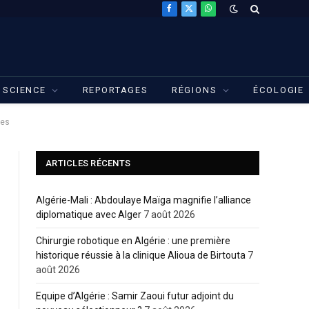
Facebook
X
WhatsApp
(Twitter)
SCIENCE
REPORTAGES
RÉGIONS
ÉCOLOGIE
ées
ARTICLES RÉCENTS
Algérie-Mali : Abdoulaye Maïga magnifie l’alliance
diplomatique avec Alger
7 août 2026
Chirurgie robotique en Algérie : une première
historique réussie à la clinique Alioua de Birtouta
7
août 2026
Equipe d’Algérie : Samir Zaoui futur adjoint du