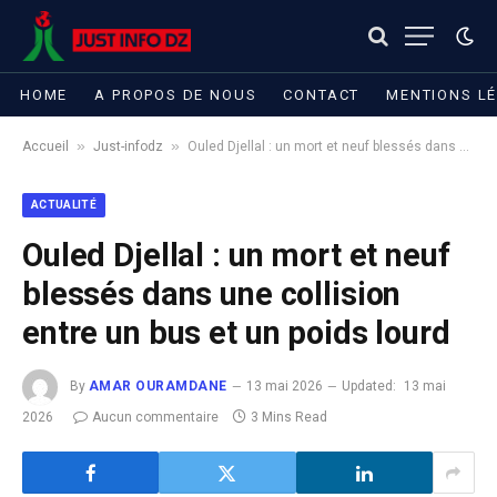
HOME
A PROPOS DE NOUS
CONTACT
MENTIONS L
»
»
Accueil
Just-infodz
Ouled Djellal : un mort et neuf blessés dans une collision entre un bus et un poids lourd
ACTUALITÉ
Ouled Djellal : un mort et neuf
blessés dans une collision
entre un bus et un poids lourd
By
AMAR OURAMDANE
13 mai 2026
Updated:
13 mai
2026
Aucun commentaire
3 Mins Read